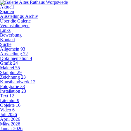
Aktuell
Sparten
Ausstellungs-Archiv
Über die Galerie
Veranstaltungen
Links
Bewerbung
Kontakt
Suche
Allgemein
93
Ausstellung
72
Dokumentation
4
Grafik
24
Malerei
55
Skulptur
29
Zeichnung
23
Kunsthandwerk
12
Fotografie
33
Installation
23
Text
12
Literatur
9
Objekte
16
Video
6
Juli 2026
April 2026
März 2026
Januar 2026