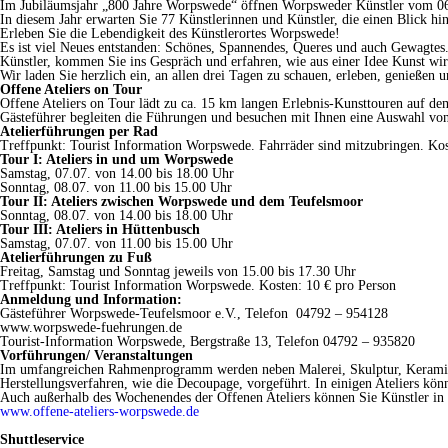
Im Jubiläumsjahr „800 Jahre Worpswede“ öffnen Worpsweder Künstler vom 06. b
In diesem Jahr erwarten Sie 77 Künstlerinnen und Künstler, die einen Blick hi
Erleben Sie die Lebendigkeit des Künstlerortes Worpswede!
Es ist viel Neues entstanden: Schönes, Spannendes, Queres und auch Gewagtes.
Künstler, kommen Sie ins Gespräch und erfahren, wie aus einer Idee Kunst wir
Wir laden Sie herzlich ein, an allen drei Tagen zu schauen, erleben, genießen
Offene Ateliers on Tour
Offene Ateliers on Tour lädt zu ca. 15 km langen Erlebnis-Kunsttouren auf d
Gästeführer begleiten die Führungen und besuchen mit Ihnen eine Auswahl von 
Atelierführungen per Rad
Treffpunkt: Tourist Information Worpswede. Fahrräder sind mitzubringen. Kos
Tour I: Ateliers in und um Worpswede
Samstag, 07.07. von 14.00 bis 18.00 Uhr
Sonntag, 08.07. von 11.00 bis 15.00 Uhr
Tour II: Ateliers zwischen Worpswede und dem Teufelsmoor
Sonntag, 08.07. von 14.00 bis 18.00 Uhr
Tour III: Ateliers in Hüttenbusch
Samstag, 07.07. von 11.00 bis 15.00 Uhr
Atelierführungen zu Fuß
Freitag, Samstag und Sonntag jeweils von 15.00 bis 17.30 Uhr
Treffpunkt: Tourist Information Worpswede. Kosten: 10 € pro Person
Anmeldung und Information:
Gästeführer Worpswede-Teufelsmoor e.V., Telefon 04792 – 954128
www.worpswede-fuehrungen.de
Tourist-Information Worpswede, Bergstraße 13, Telefon 04792 – 935820
Vorführungen/ Veranstaltungen
Im umfangreichen Rahmenprogramm werden neben Malerei, Skulptur, Keramik, 
Herstellungsverfahren, wie die Decoupage, vorgeführt. In einigen Ateliers kön
Auch außerhalb des Wochenendes der Offenen Ateliers können Sie Künstler in ih
www.offene-ateliers-worpswede.de
Shuttleservice