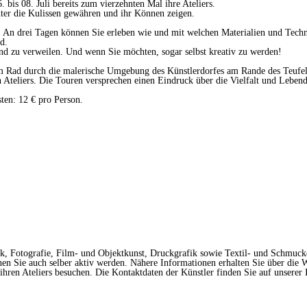
is 08. Juli bereits zum vierzehnten Mal ihre Ateliers.
nter die Kulissen gewähren und ihr Können zeigen.
 An drei Tagen können Sie erleben wie und mit welchen Materialien und Techni
d.
 und zu verweilen. Und wenn Sie möchten, sogar selbst kreativ zu werden!
em Rad durch die malerische Umgebung des Künstlerdorfes am Rande des Teufel
Ateliers. Die Touren versprechen einen Eindruck über die Vielfalt und Lebendi
ten: 12 € pro Person.
Fotografie, Film- und Objektkunst, Druckgrafik sowie Textil- und Schmuckde
nen Sie auch selber aktiv werden. Nähere Informationen erhalten Sie über die W
ren Ateliers besuchen. Die Kontaktdaten der Künstler finden Sie auf unserer I