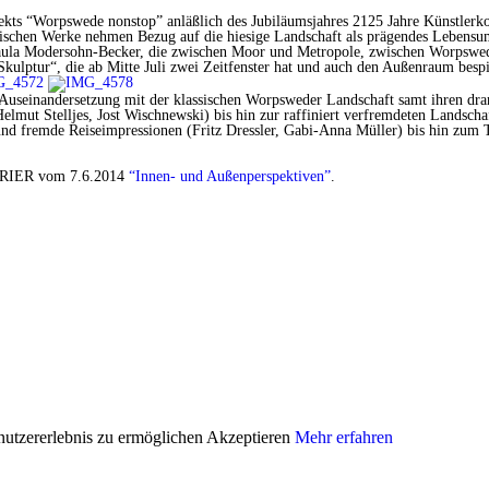
ts “Worpswede nonstop” anläßlich des Jubiläumsjahres 2125 Jahre Künstlerkol
larischen Werke nehmen Bezug auf die hiesige Landschaft als prägendes Lebens
Paula Modersohn-Becker, die zwischen Moor und Metropole, zwischen Worpswed
kulptur“, die ab Mitte Juli zwei Zeitfenster hat und auch den Außenraum bespi
 Auseinandersetzung mit der klassischen Worpsweder Landschaft samt ihren dr
elmut Stelljes, Jost Wischnewski) bis hin zur raffiniert verfremdeten Landsch
und fremde Reiseimpressionen (Fritz Dressler, Gabi-Anna Müller) bis hin zum 
KURIER vom 7.6.2014
“Innen- und Außenperspektiven”
.
nutzererlebnis zu ermöglichen
Akzeptieren
Mehr erfahren