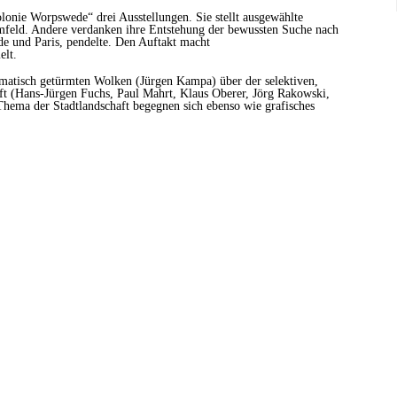
onie Worpswede“ drei Ausstellungen. Sie stellt ausgewählte
umfeld. Andere verdanken ihre Entstehung der bewussten Suche nach
e und Paris, pendelte. Den Auftakt macht
elt.
amatisch getürmten Wolken (Jürgen Kampa) über der selektiven,
aft (Hans-Jürgen Fuchs, Paul Mahrt, Klaus Oberer, Jörg Rakowski,
Thema der Stadtlandschaft begegnen sich ebenso wie grafisches